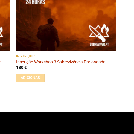
INSCRIÇÕES
a
Inscrição Workshop 3 Sobrevivência Prolongada
180
€
ADICIONAR