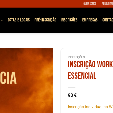
Quem somos
Perguntas
DATAS E LOCAIS
PRÉ-INSCRIÇÃO
INSCRIÇÕES
EMPRESAS
CONTA
INSCRIÇÕES
Inscrição Work
Essencial
90
€
Inscrição individual no 