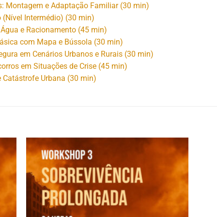
as: Montagem e Adaptação Familiar (30 min)
 (Nível Intermédio) (30 min)
e Água e Racionamento (45 min)
ásica com Mapa e Bússola (30 min)
gura em Cenários Urbanos e Rurais (30 min)
corros em Situações de Crise (45 min)
 Catástrofe Urbana (30 min)