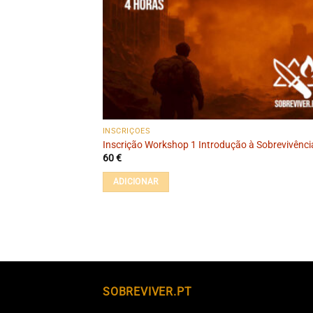
INSCRIÇÕES
Inscrição Workshop 1 Introdução à Sobrevivênci
60
€
ADICIONAR
SOBREVIVER.PT