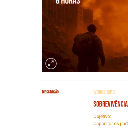
WORKSHOP 2
DESCRIÇÃO
Sobrevivência
Objetivo:
Capacitar os part